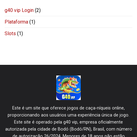
g40 vip Login
(2)
Plataforma
(1)
Slots
(1)
Este é um site que oferece jogos de caça-níqueis online,
proporcionando aos usuários uma experiência única de jogo.
Este site é operado pela g40 vip, empresa oficialmente
autorizada pela cidade de Bodó (Bodó/RN), Brasil, com número
de autorização 26/2024. Menores de 18 anos não estão