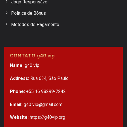
Jogo Responsável
Política de Bônus
Métodos de Pagamento
CONTATO g40 vip
Name:
g40 vip
Address:
Rua 634, São Paulo
Phone:
+55 16 98299-7242
Email:
g40
vip@gmail.com
Website:
https://g40vip.org