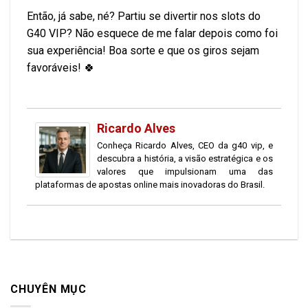
Então, já sabe, né? Partiu se divertir nos slots do
G40 VIP? Não esquece de me falar depois como foi
sua experiência! Boa sorte e que os giros sejam
favoráveis! 🍀
Ricardo Alves
Conheça Ricardo Alves, CEO da g40 vip, e
descubra a história, a visão estratégica e os
valores que impulsionam uma das
plataformas de apostas online mais inovadoras do Brasil.
CHUYÊN MỤC