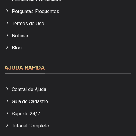
Perguntas Frequentes
Termos de Uso
Notícias
Blog
AJUDA RÁPIDA
Central de Ajuda
Guia de Cadastro
Suporte 24/7
Tutorial Completo