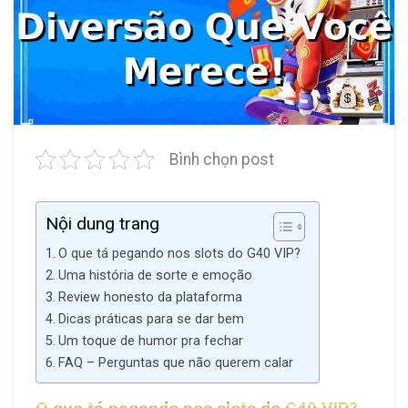
Bình chọn post
Nội dung trang
O que tá pegando nos slots do G40 VIP?
Uma história de sorte e emoção
Review honesto da plataforma
Dicas práticas para se dar bem
Um toque de humor pra fechar
FAQ – Perguntas que não querem calar