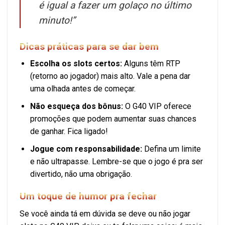
é igual a fazer um golaço no último
minuto!”
Dicas práticas para se dar bem
Escolha os slots certos:
Alguns têm RTP
(retorno ao jogador) mais alto. Vale a pena dar
uma olhada antes de começar.
Não esqueça dos bônus:
O G40 VIP oferece
promoções que podem aumentar suas chances
de ganhar. Fica ligado!
Jogue com responsabilidade:
Defina um limite
e não ultrapasse. Lembre-se que o jogo é pra ser
divertido, não uma obrigação.
Um toque de humor pra fechar
Se você ainda tá em dúvida se deve ou não jogar