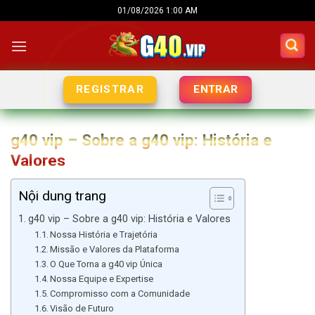
Skip
01/08/2026 1:00 AM
to
content
ENTRAR
REGISTRAR
g40 vip – Sobre a g40 vip: História e
Valores
Nội dung trang
g40 vip – Sobre a g40 vip: História e Valores
Nossa História e Trajetória
Missão e Valores da Plataforma
O Que Torna a g40 vip Única
Nossa Equipe e Expertise
Compromisso com a Comunidade
Visão de Futuro