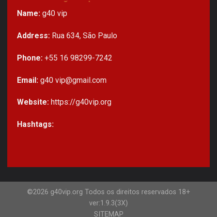
Name:
g40 vip
Address:
Rua 634, São Paulo
Phone:
+55 16 98299-7242
Email:
g40
vip@gmail.com
Website:
https://g40vip.org
Hashtags:
©2026 g40vip.org Todos os direitos reservados 18+
ver:1.9.3(3X)
SITEMAP