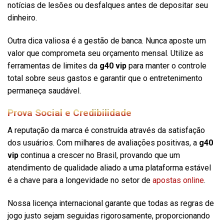
notícias de lesões ou desfalques antes de depositar seu
dinheiro.
Outra dica valiosa é a gestão de banca. Nunca aposte um
valor que comprometa seu orçamento mensal. Utilize as
ferramentas de limites da
g40 vip
para manter o controle
total sobre seus gastos e garantir que o entretenimento
permaneça saudável.
Prova Social e Credibilidade
A reputação da marca é construída através da satisfação
dos usuários. Com milhares de avaliações positivas, a
g40
vip
continua a crescer no Brasil, provando que um
atendimento de qualidade aliado a uma plataforma estável
é a chave para a longevidade no setor de
apostas online
.
Nossa licença internacional garante que todas as regras de
jogo justo sejam seguidas rigorosamente, proporcionando