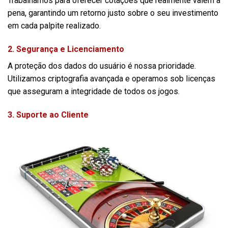
Trabalhamos para oferecer cotações que realmente valem a
pena, garantindo um retorno justo sobre o seu investimento
em cada palpite realizado.
2. Segurança e Licenciamento
A proteção dos dados do usuário é nossa prioridade.
Utilizamos criptografia avançada e operamos sob licenças
que asseguram a integridade de todos os jogos.
3. Suporte ao Cliente