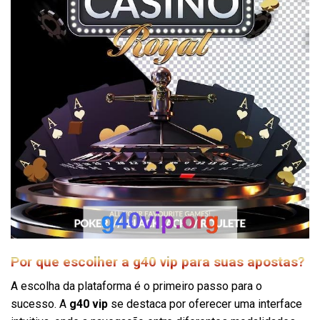
Por que escolher a g40 vip para suas apostas?
A escolha da plataforma é o primeiro passo para o
sucesso. A
g40 vip
se destaca por oferecer uma interface