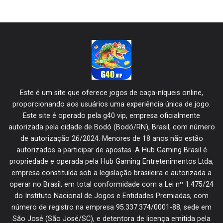
Este é um site que oferece jogos de caça-níqueis online,
proporcionando aos usuários uma experiência única de jogo.
Este site é operado pela g40 vip, empresa oficialmente
autorizada pela cidade de Bodó (Bodó/RN), Brasil, com número
de autorização 26/2024. Menores de 18 anos não estão
autorizados a participar de apostas. A Hub Gaming Brasil é
propriedade e operada pela Hub Gaming Entretenimentos Ltda,
empresa constituída sob a legislação brasileira e autorizada a
operar no Brasil, em total conformidade com a Lei nº 1.475/24
do Instituto Nacional de Jogos e Entidades Premiadas, com
número de registro na empresa 95.337.374/0001-88, sede em
São José (São José/SC), e detentora de licença emitida pela