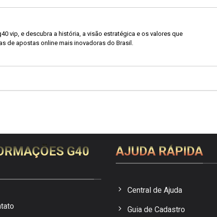
0 vip, e descubra a história, a visão estratégica e os valores que
 de apostas online mais inovadoras do Brasil.
ORMAÇÕES G40
AJUDA RÁPIDA
Central de Ajuda
tato
Guia de Cadastro