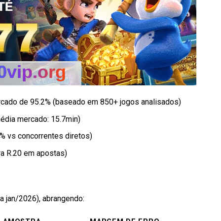
rcado de 95.2% (baseado em 850+ jogos analisados)
média mercado: 15.7min)
8% vs concorrentes diretos)
ra R.20 em apostas)
a jan/2026), abrangendo: