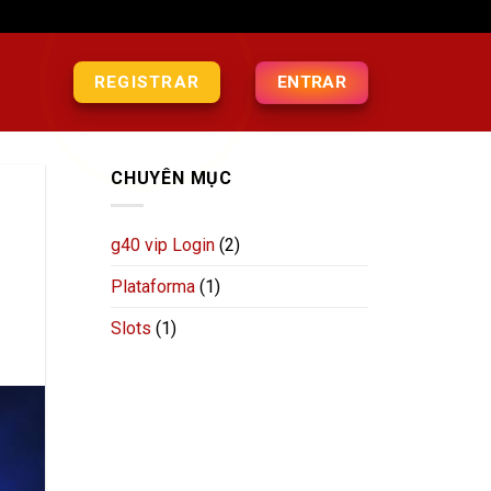
ENTRAR
REGISTRAR
CHUYÊN MỤC
g40 vip Login
(2)
Plataforma
(1)
Slots
(1)