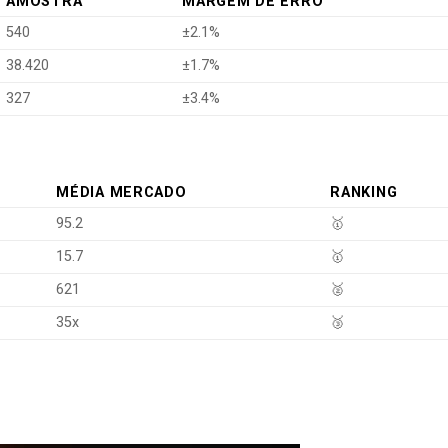
AMOSTRA
MARGEM DE ERRO
540
±2.1%
38.420
±1.7%
327
±3.4%
MÉDIA MERCADO
RANKING
95.2
🥇
15.7
🥇
621
🥈
35x
🥉