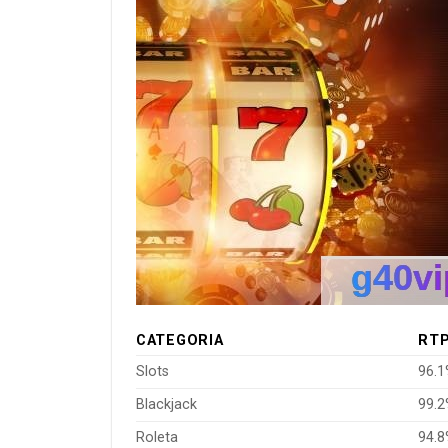
CATEGORIA
RT
Slots
96.
Blackjack
99.
Roleta
94.