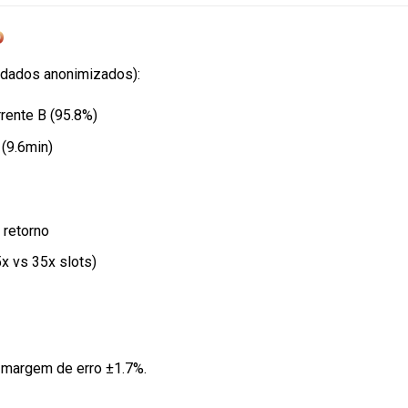
o
(dados anonimizados):
rente B (95.8%)
 (9.6min)
 retorno
5x vs 35x slots)
 margem de erro ±1.7%.